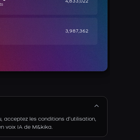
4,833,022
ts
e
3,987,362
acceptez les conditions d’utilisation,
 en voix IA de M&kika.