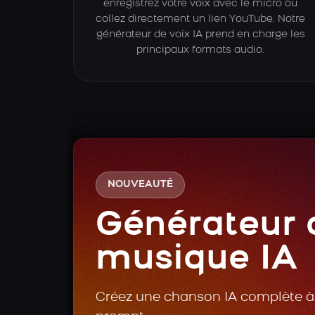
enregistrez votre voix avec le micro ou
collez directement un lien YouTube. Notre
générateur de voix IA prend en charge les
principaux formats audio.
NOUVEAUTÉ
Générateur 
musique IA
Créez une chanson IA complète à 