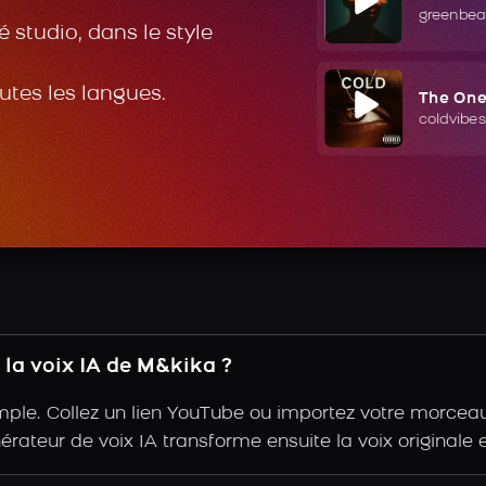
greenbea
 studio, dans le style
outes les langues.
The On
coldvibes
la voix IA de M&kika ?
ple. Collez un lien YouTube ou importez votre morceau, 
nérateur de voix IA transforme ensuite la voix originale