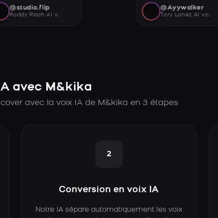
@studio.flip
@Ayywalker
Roddy Ricch AI voice
Tory Lanez AI voice
IA avec M&kika
cover avec la voix IA de M&kika en 3 étapes
2
Conversion en voix IA
Notre IA sépare automatiquement les voix