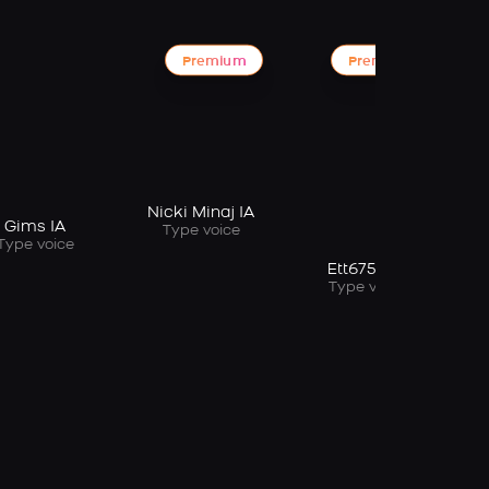
Premium
Premium
Ett
Nicki Minaj IA
Gims IA
Type voice
Type voice
Ett6753 IA
Type voice