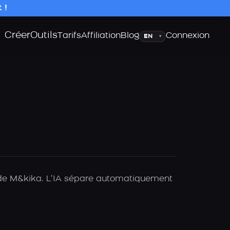
 !
Créer
Outils
Langue
Tarifs
Affiliation
Blog
Connexion
▾
A de M&kika. L’IA sépare automatiquement