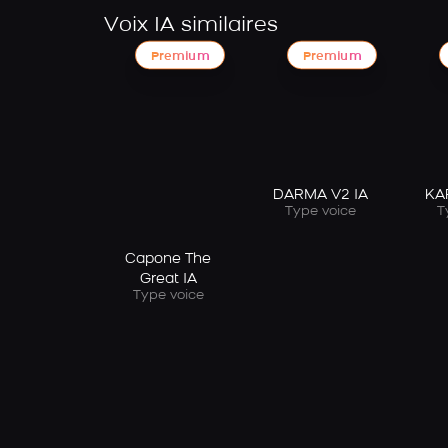
Voix IA similaires
Premium
Premium
DARMA V2 IA
KA
Type voice
T
Capone The
Great IA
Type voice