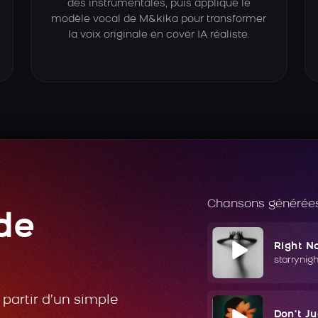
des instrumentales, puis applique le
modèle vocal de M&kika pour transformer
la voix originale en cover IA réaliste.
Chansons générées
de
Right N
starrynig
partir d’un simple
Don't J