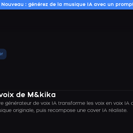
 Nouveau : générez de la musique IA avec un prompt
er
 voix de M&kika
re générateur de voix IA transforme les voix en voix I
sique originale, puis recompose une cover IA réaliste.