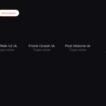
Premium
RMA V2 IA
Frank Ocean IA
Post Malone IA
ype voice
Type voice
Type voice