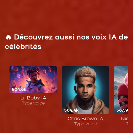
🔥 Découvrez aussi nos voix IA de
célébrités
904.6k
Lil Baby IA
Type voice
564.4k
567.9k
Chris Brown IA
Nicki
Type voice
Ty