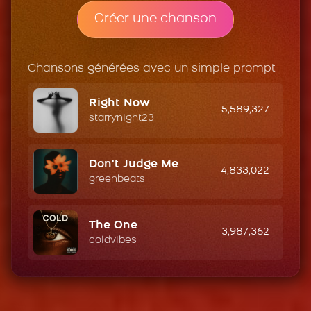
Créer une chanson
Chansons générées avec un simple prompt
Right Now
5,589,327
starrynight23
Don't Judge Me
4,833,022
greenbeats
The One
3,987,362
coldvibes