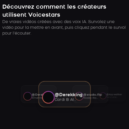
Découvrez comment les créateurs
utilisent Voicestars
De vraies vidéos créées avec des voix IA. Survolez une
vidéo pour la mettre en avant, puis cliquez pendant le survol
pour l’écouter.
@Derekking
@Derekking
@studio.flip
@Ayywalker
Tory Lanez AI voice
Rihanna AI voice
Roddy Ricch AI voice
Cardi B AI voice