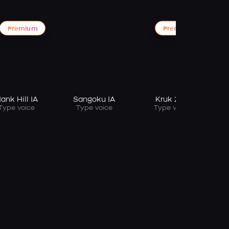
Premium
Premium
(
ank Hill IA
Sangoku IA
Kruk 2 IA
Type voice
Type voice
Type voice