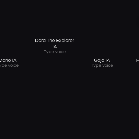
Dora The Explorer
IA
Type voice
Mario IA
Gojo IA
H
ype voice
Type voice