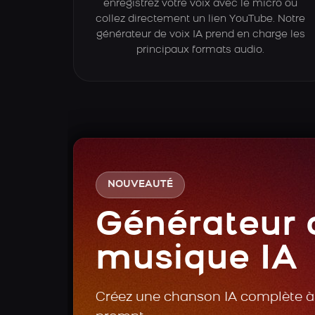
enregistrez votre voix avec le micro ou
collez directement un lien YouTube. Notre
générateur de voix IA prend en charge les
principaux formats audio.
NOUVEAUTÉ
Générateur 
musique IA
Créez une chanson IA complète à 