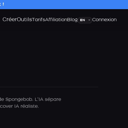
 !
Créer
Outils
Langue
Tarifs
Affiliation
Blog
Connexion
▾
 de Spongebob. L’IA sépare
over IA réaliste.