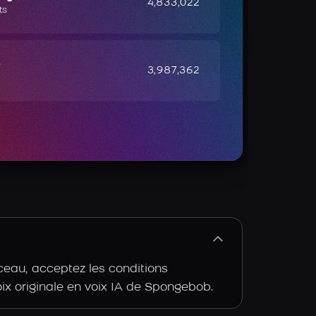
4,833,022
ts
e
3,987,362
ceau, acceptez les conditions
voix originale en voix IA de Spongebob.