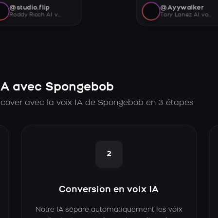
@studio.flip
@Ayywalker
Roddy Ricch AI voice
Tory Lanez AI voice
IA avec Spongebob
 cover avec la voix IA de Spongebob en 3 étapes
2
Conversion en voix IA
Notre IA sépare automatiquement les voix