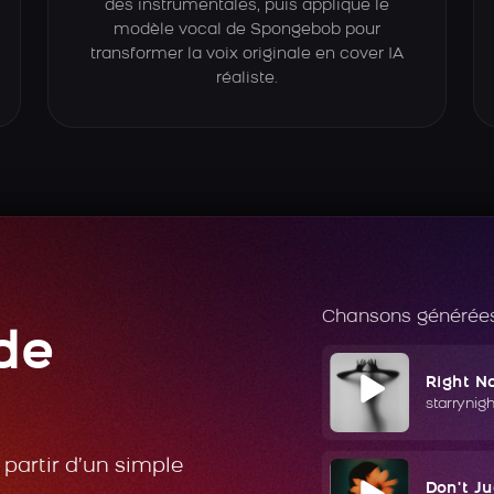
des instrumentales, puis applique le
modèle vocal de Spongebob pour
transformer la voix originale en cover IA
réaliste.
Chansons générées
de
Right N
starrynig
partir d’un simple
Don't J