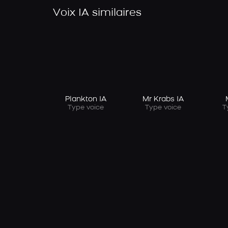
Voix IA similaires
Plankton IA
Mr Krabs IA
Type voice
Type voice
T