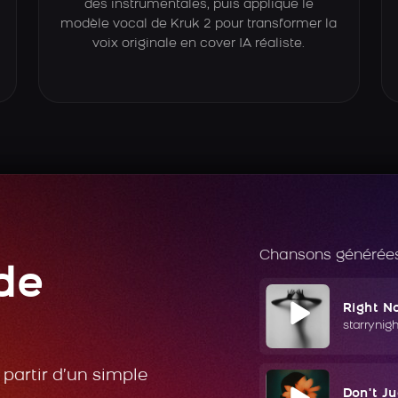
des instrumentales, puis applique le
modèle vocal de Kruk 2 pour transformer la
voix originale en cover IA réaliste.
Chansons générées
de
Right N
starrynig
partir d’un simple
Don't J