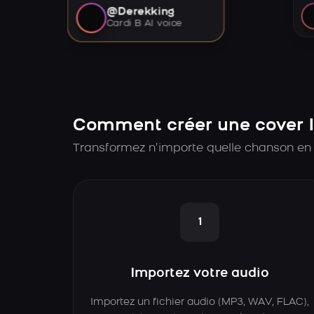
@Derekking
Cardi B AI voice
Comment créer une cover I
Transformez n’importe quelle chanson en 
1
Importez votre audio
Importez un fichier audio (MP3, WAV, FLAC),