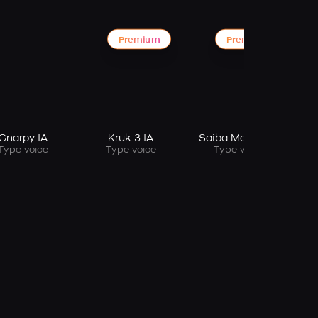
Premium
Premium
Gnarpy IA
Kruk 3 IA
Saiba Momoi IA
Type voice
Type voice
Type voice