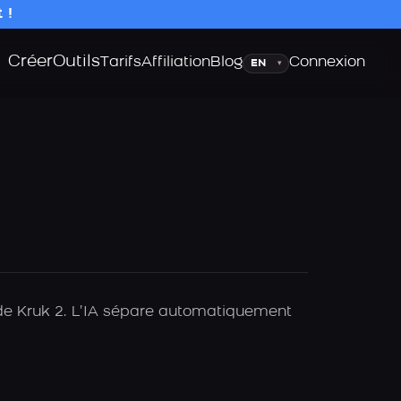
 !
Créer
Outils
Langue
Tarifs
Affiliation
Blog
Connexion
▾
A de Kruk 2. L’IA sépare automatiquement