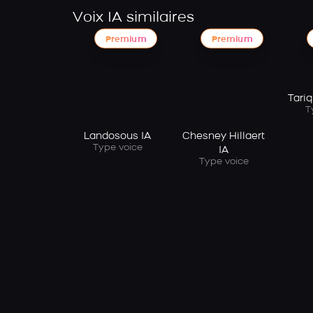
Voix IA similaires
Premium
Premium
Tari
T
Landosous IA
Chesney Hillaert
Type voice
IA
Type voice