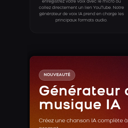
enregistrez votre voix avec le micro ou
collez directement un lien YouTube. Notre
générateur de voix IA prend en charge les
principaux formats audio.
NOUVEAUTÉ
Générateur 
musique IA
Créez une chanson IA complète à 