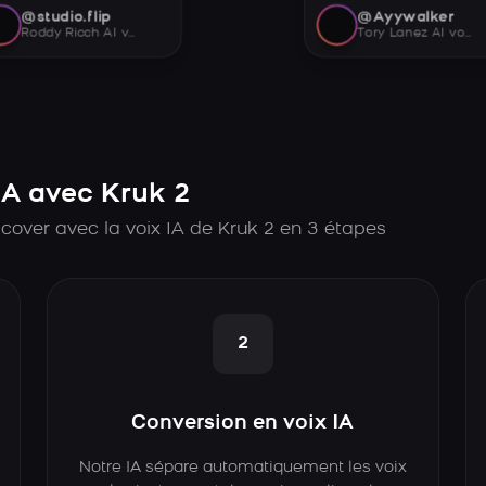
@studio.flip
@Ayywalker
Roddy Ricch AI voice
Tory Lanez AI voice
A avec Kruk 2
cover avec la voix IA de Kruk 2 en 3 étapes
2
Conversion en voix IA
Notre IA sépare automatiquement les voix