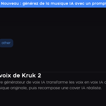
 Nouveau : générez de la musique IA avec un prompt
other
voix de Kruk 2
e générateur de voix IA transforme les voix en voix I
sique originale, puis recompose une cover IA réaliste.