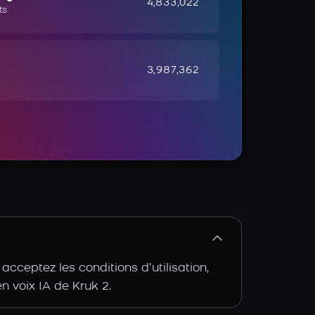
4,833,022
ts
e
3,987,362
cceptez les conditions d’utilisation,
en voix IA de Kruk 2.