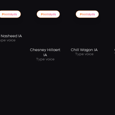
Premium
Premium
Premium
q Nasheed IA
ype voice
Chesney Hillaert
Chill Wagon IA
Type voice
IA
Type voice