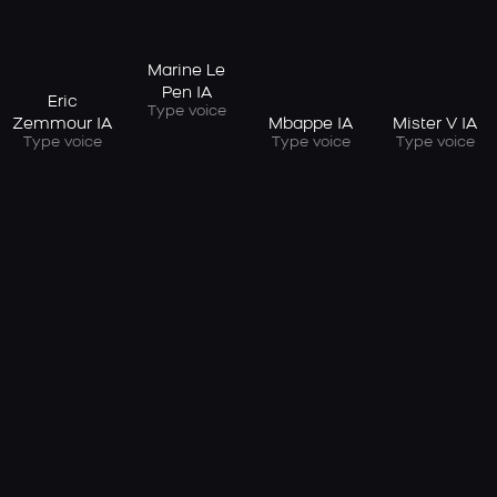
Marine Le
Pen IA
Eric
Type voice
Mbappe IA
Mister V IA
Zemmour IA
Type voice
Type voice
Type voice