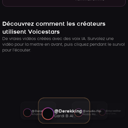
Découvrez comment les créateurs
utilisent Voicestars
De vraies vidéos créées avec des voix IA. Survolez une
vidéo pour la mettre en avant, puis cliquez pendant le survol
pour l’écouter.
@Derekking
@Derekking
@studio.flip
@Ayywalker
Tory Lanez AI voice
Rihanna AI voice
Roddy Ricch AI voice
Cardi B AI voice