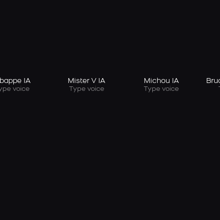
bappe IA
Mister V IA
Michou IA
Bruc
ype voice
Type voice
Type voice