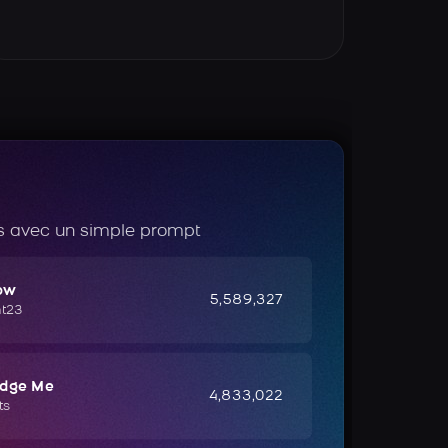
 avec un simple prompt
ow
5,589,327
ht23
udge Me
4,833,022
ts