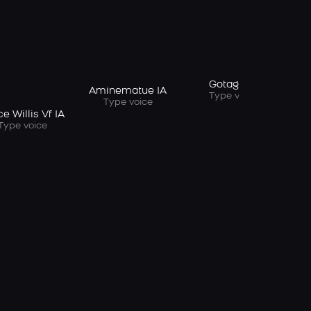
Cy
Gotaga IA
Aminematue IA
Type voice
Type voice
e Willis Vf IA
Type voice