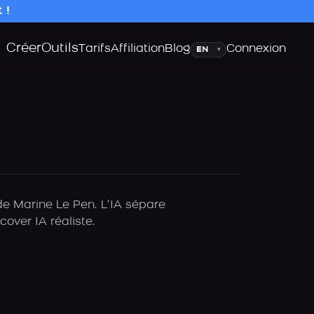
 !
Créer
Outils
Langue
Tarifs
Affiliation
Blog
Connexion
▾
de Marine Le Pen. L’IA sépare
over IA réaliste.