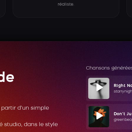
réaliste.
Chansons générées
de
Right N
starrynig
partir d’un simple
Don't J
greenbea
 studio, dans le style