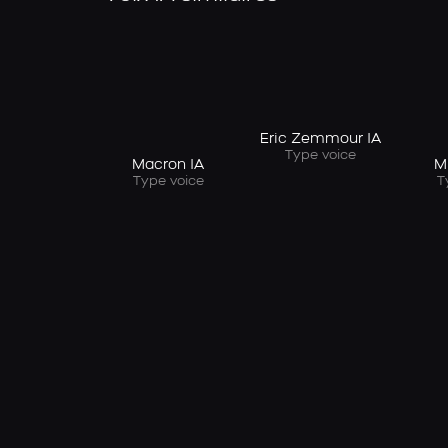
Eric Zemmour IA
Type voice
Macron IA
M
Type voice
T