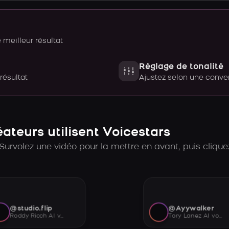
meilleur résultat
Réglage de tonalité
 résultat
Ajustez selon une con
teurs utilisent Voicestars
Survolez une vidéo pour la mettre en avant, puis cliquez
@studio.flip
@Ayywalker
Roddy Ricch AI voice
Tory Lanez AI voice