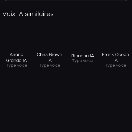
Voix IA similaires
Ariana
Chris Brown
Frank Ocean
Rihanna IA
Grande IA
IA
IA
Type voice
Type voice
Type voice
Type voice