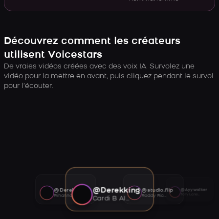
Découvrez comment les créateurs
utilisent Voicestars
De vraies vidéos créées avec des voix IA. Survolez une
vidéo pour la mettre en avant, puis cliquez pendant le survol
pour l’écouter.
@Derekking
@Derekking
@studio.flip
@Ayywalker
Tory Lanez AI voice
Rihanna AI voice
Roddy Ricch AI voice
Cardi B AI voice