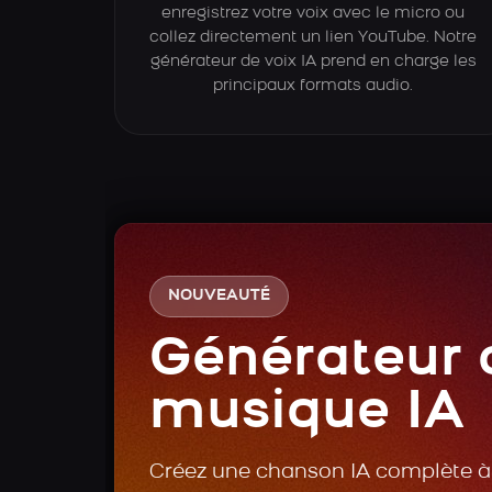
enregistrez votre voix avec le micro ou
collez directement un lien YouTube. Notre
générateur de voix IA prend en charge les
principaux formats audio.
NOUVEAUTÉ
Générateur 
musique IA
Créez une chanson IA complète à 