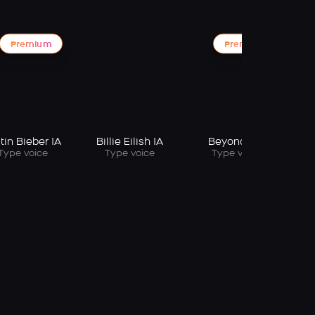
Premium
Premium
tin Bieber IA
Billie Eilish IA
Beyonce IA
Type voice
Type voice
Type voice