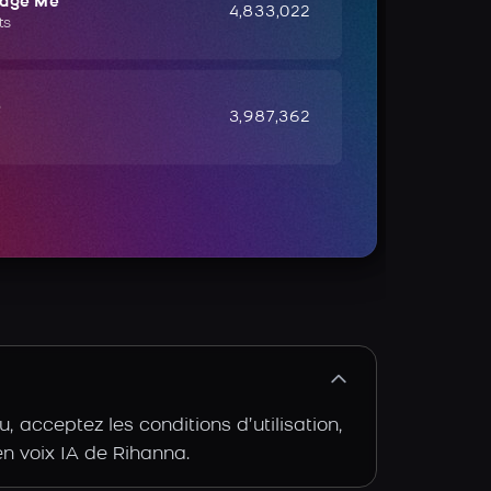
udge Me
4,833,022
ts
e
3,987,362
 acceptez les conditions d’utilisation,
 en voix IA de Rihanna.