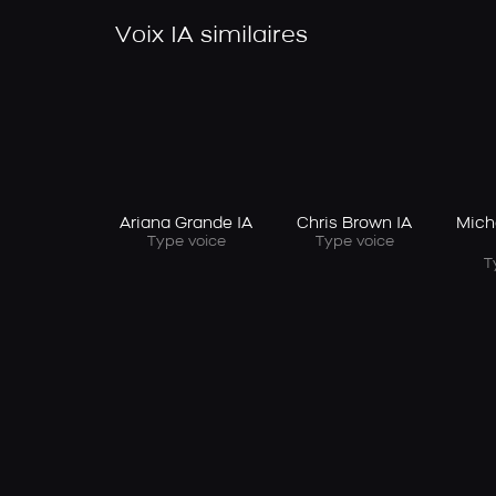
Voix IA similaires
Ariana Grande IA
Chris Brown IA
Mich
Type voice
Type voice
T