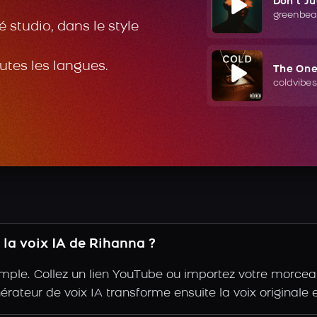
Don't J
greenbea
 studio, dans le style
outes les langues.
The On
coldvibes
la voix IA de Rihanna ?
mple. Collez un lien YouTube ou importez votre morceau,
nérateur de voix IA transforme ensuite la voix originale