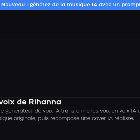
 Nouveau : générez de la musique IA avec un prompt
 voix de Rihanna
re générateur de voix IA transforme les voix en voix I
sique originale, puis recompose une cover IA réaliste.