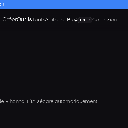
 !
Créer
Outils
Langue
Tarifs
Affiliation
Blog
Connexion
▾
A de Rihanna. L’IA sépare automatiquement