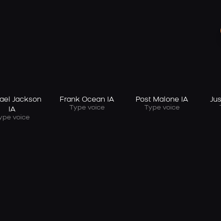
ael Jackson
Frank Ocean IA
Post Malone IA
Jus
Type voice
Type voice
IA
ype voice