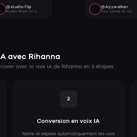
@studio.flip
@Ayywalker
Roddy Ricch AI voice
Tory Lanez AI voice
IA avec Rihanna
cover avec la voix IA de Rihanna en 3 étapes
2
Conversion en voix IA
Notre IA sépare automatiquement les voix