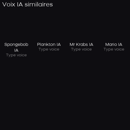
Voix IA similaires
Spongebob
Plankton IA
Mr Krabs IA
Mario IA
Type voice
Type voice
Type voice
IA
Type voice