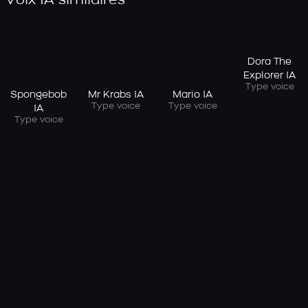
Voix IA similaires
Dora The
Explorer IA
Type voice
Spongebob
Mr Krabs IA
Mario IA
Type voice
Type voice
IA
Type voice