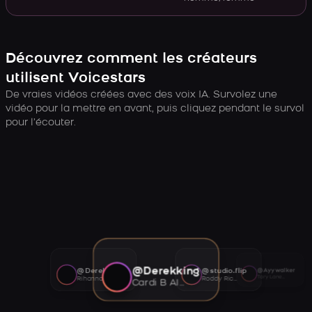
Découvrez comment les créateurs
utilisent Voicestars
De vraies vidéos créées avec des voix IA. Survolez une
vidéo pour la mettre en avant, puis cliquez pendant le survol
pour l’écouter.
@Derekking
@Derekking
@studio.flip
@Ayywalker
Tory Lanez AI voice
Rihanna AI voice
Roddy Ricch AI voice
Cardi B AI voice