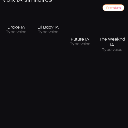
Voix IA similaires
Premium
Drake IA
Lil Baby IA
Type voice
Type voice
Future IA
The Weeknd
Type voice
IA
Type voice