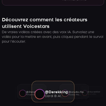
Découvrez comment les créateurs
utilisent Voicestars
De vraies vidéos créées avec des voix IA. Survolez une
vidéo pour la mettre en avant, puis cliquez pendant le survol
pour l’écouter.
@Derekking
@Derekking
@studio.flip
@Ayywalker
Tory Lanez AI voice
Rihanna AI voice
Roddy Ricch AI voice
Cardi B AI voice