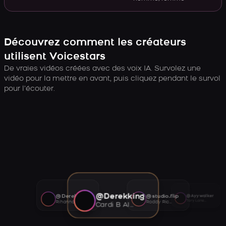
Découvrez comment les créateurs
utilisent Voicestars
De vraies vidéos créées avec des voix IA. Survolez une
vidéo pour la mettre en avant, puis cliquez pendant le survol
pour l’écouter.
@Derekking
@Derekking
@studio.flip
@Ayywalker
Tory Lanez AI voice
Rihanna AI voice
Roddy Ricch AI voice
Cardi B AI voice