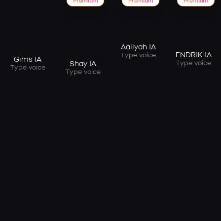
Premium
Premium
Premium
Aaliyah IA
ENDRIK IA
Type voice
Gims IA
Type voice
Shay IA
Type voice
Type voice