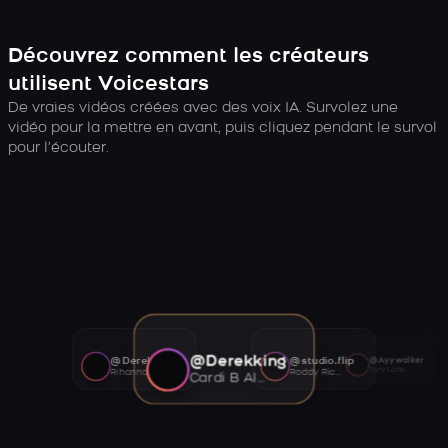
Découvrez comment les créateurs
utilisent Voicestars
De vraies vidéos créées avec des voix IA. Survolez une
vidéo pour la mettre en avant, puis cliquez pendant le survol
pour l’écouter.
@Derekking
@Derekking
@studio.flip
@Ayywalker
Tory Lanez AI voice
Rihanna AI voice
Roddy Ricch AI voice
Cardi B AI voice