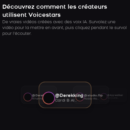
Découvrez comment les créateurs
utilisent Voicestars
De vraies vidéos créées avec des voix IA. Survolez une
vidéo pour la mettre en avant, puis cliquez pendant le survol
pour l’écouter.
@Derekking
@Derekking
@studio.flip
@Ayywalker
Tory Lanez AI voice
Rihanna AI voice
Roddy Ricch AI voice
Cardi B AI voice