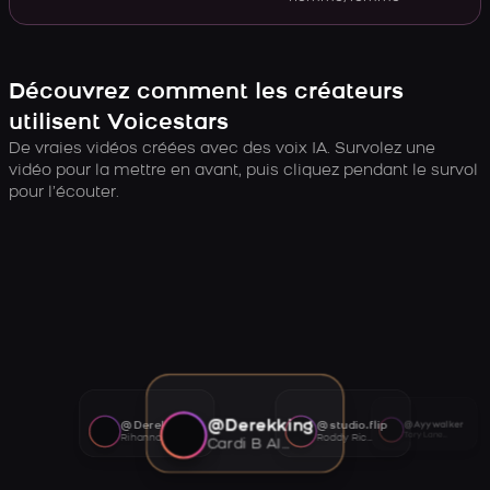
Découvrez comment les créateurs
utilisent Voicestars
De vraies vidéos créées avec des voix IA. Survolez une
vidéo pour la mettre en avant, puis cliquez pendant le survol
pour l’écouter.
@Derekking
@Derekking
@studio.flip
@Ayywalker
Tory Lanez AI voice
Rihanna AI voice
Roddy Ricch AI voice
Cardi B AI voice