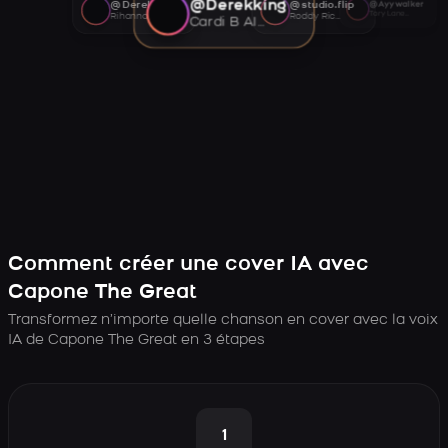
@Derekking
@Derekking
@studio.flip
@Ayywalker
Tory Lanez AI voice
Rihanna AI voice
Roddy Ricch AI voice
Cardi B AI voice
Comment créer une cover IA avec
Capone The Great
Transformez n’importe quelle chanson en cover avec la voix
IA de Capone The Great en 3 étapes
1