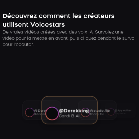
Découvrez comment les créateurs
utilisent Voicestars
De vraies vidéos créées avec des voix IA. Survolez une
vidéo pour la mettre en avant, puis cliquez pendant le survol
pour l’écouter.
@Derekking
@Derekking
@studio.flip
@Ayywalker
Tory Lanez AI voice
Rihanna AI voice
Roddy Ricch AI voice
Cardi B AI voice