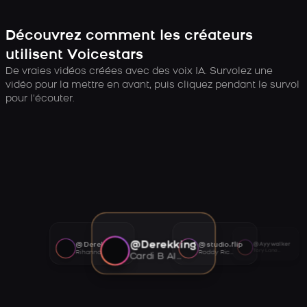
Découvrez comment les créateurs
utilisent Voicestars
De vraies vidéos créées avec des voix IA. Survolez une
vidéo pour la mettre en avant, puis cliquez pendant le survol
pour l’écouter.
@Derekking
@Derekking
@studio.flip
@Ayywalker
Tory Lanez AI voice
Rihanna AI voice
Roddy Ricch AI voice
Cardi B AI voice