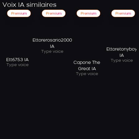
Voix IA similaires
Premium
Premium
Premium
Premium
Ettorerosario2000
IA
Ettoretonyboy
Type voice
IA
Ett6753 IA
Type voice
Capone The
Type voice
Great IA
Type voice