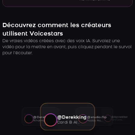
Découvrez comment les créateurs
utilisent Voicestars
De vraies vidéos créées avec des voix IA. Survolez une
vidéo pour la mettre en avant, puis cliquez pendant le survol
pour l’écouter.
@Derekking
@Derekking
@studio.flip
@Ayywalker
Tory Lanez AI voice
Rihanna AI voice
Roddy Ricch AI voice
Cardi B AI voice