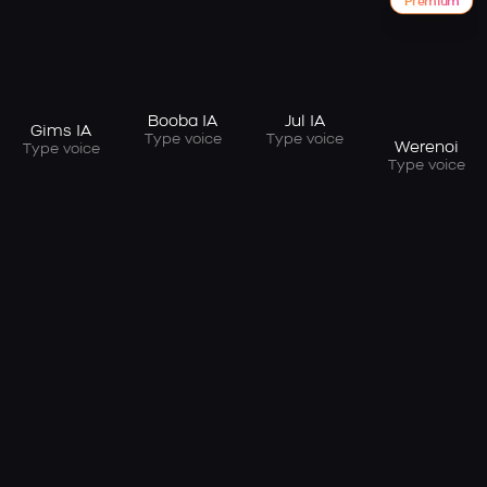
Premium
Booba IA
Jul IA
Gims IA
Type voice
Type voice
Werenoi
Type voice
Type voice