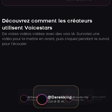
Découvrez comment les créateurs
utilisent Voicestars
De vraies vidéos créées avec des voix IA. Survolez une
vidéo pour la mettre en avant, puis cliquez pendant le survol
pour l’écouter.
@Derekking
@Derekking
@studio.flip
@Ayywalker
Tory Lanez AI voice
Rihanna AI voice
Roddy Ricch AI voice
Cardi B AI voice