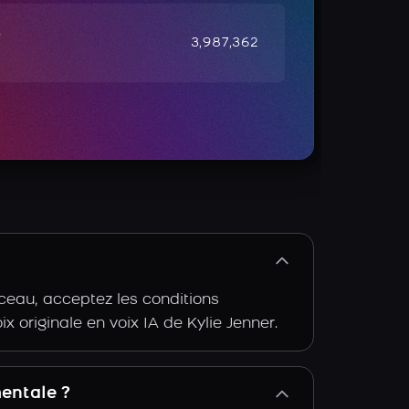
e
3,987,362
rceau, acceptez les conditions
ix originale en voix IA de Kylie Jenner.
mentale ?