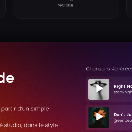
réaliste.
Chansons générées
de
Right N
starrynig
partir d’un simple
Don't J
greenbea
 studio, dans le style