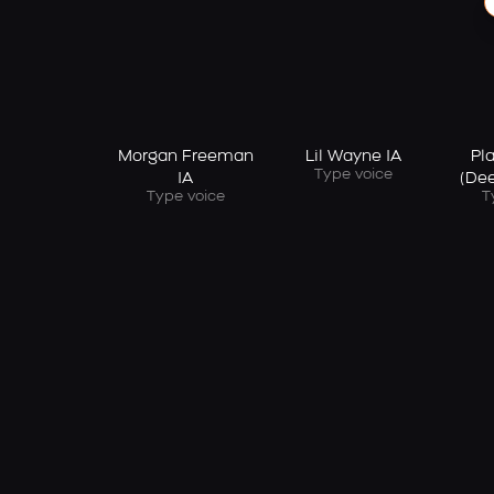
Morgan Freeman
Lil Wayne IA
Pla
Type voice
IA
(Dee
Type voice
T