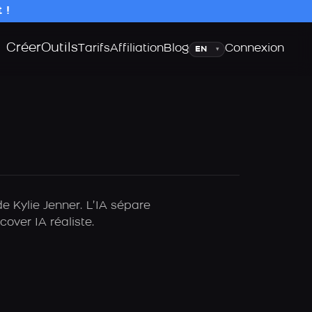
 !
Créer
Outils
Langue
Tarifs
Affiliation
Blog
Connexion
▾
e Kylie Jenner. L’IA sépare
over IA réaliste.