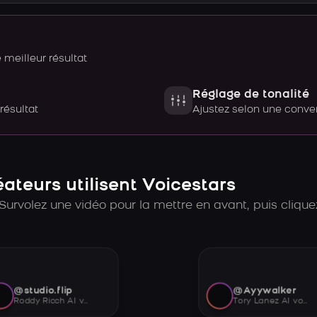
meilleur résultat
Réglage de tonalité
 résultat
Ajustez selon une con
teurs utilisent Voicestars
Survolez une vidéo pour la mettre en avant, puis cliquez
@studio.flip
@Ayywalker
Roddy Ricch AI voice
Tory Lanez AI voice