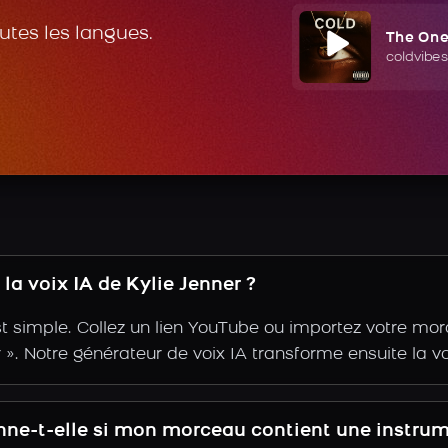
outes les langues.
The On
coldvibes
a voix IA de Kylie Jenner ?
st simple. Collez un lien YouTube ou importez votre mo
ir ». Notre générateur de voix IA transforme ensuite la vo
onne-t-elle si mon morceau contient une instru