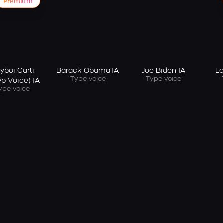
Premium
yboi Carti
Barack Obama IA
Joe Biden IA
La
Type voice
Type voice
p Voice) IA
ype voice