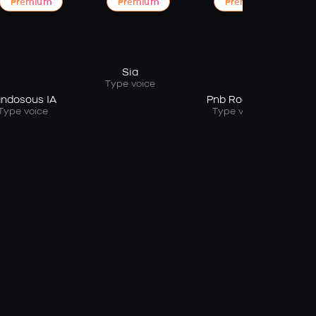
Premium
Premium
Premium
Sia
Type voice
ndosous IA
Pnb Rock IA
Type voice
Type voice