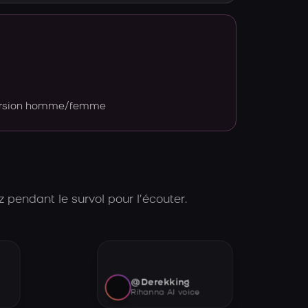
version homme/femme
 pendant le survol pour l’écouter.
@Derekking
Rihanna AI voice