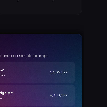
 avec un simple prompt
ow
5,589,327
ht23
udge Me
4,833,022
ts