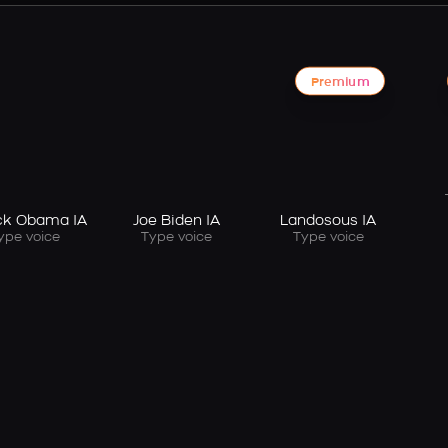
Premium
ck Obama IA
Joe Biden IA
Landosous IA
ype voice
Type voice
Type voice