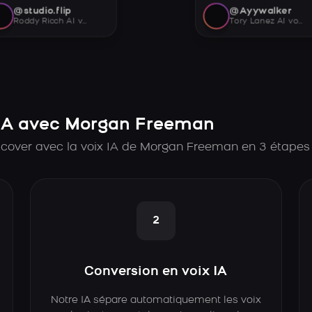
@studio.flip
@Ayywalker
Roddy Ricch AI voice
Tory Lanez AI voice
IA avec Morgan Freeman
 cover avec la voix IA de Morgan Freeman en 3 étapes
2
Conversion en voix IA
Notre IA sépare automatiquement les voix