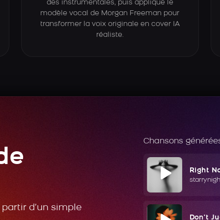
des instrumentales, puis applique le
modèle vocal de Morgan Freeman pour
transformer la voix originale en cover IA
réaliste.
Chansons générées
de
Right N
starrynig
partir d’un simple
Don't J