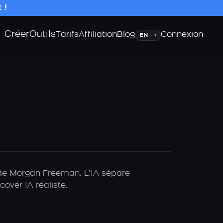
 !
Créer
Outils
Langue
Tarifs
Affiliation
Blog
Connexion
▾
A de Morgan Freeman. L’IA sépare
over IA réaliste.