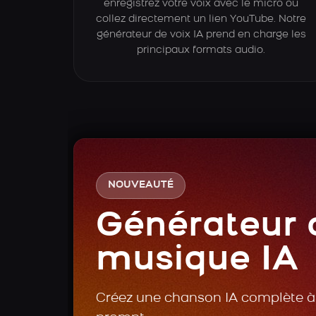
enregistrez votre voix avec le micro ou
collez directement un lien YouTube. Notre
générateur de voix IA prend en charge les
principaux formats audio.
NOUVEAUTÉ
Générateur 
musique IA
Créez une chanson IA complète à 