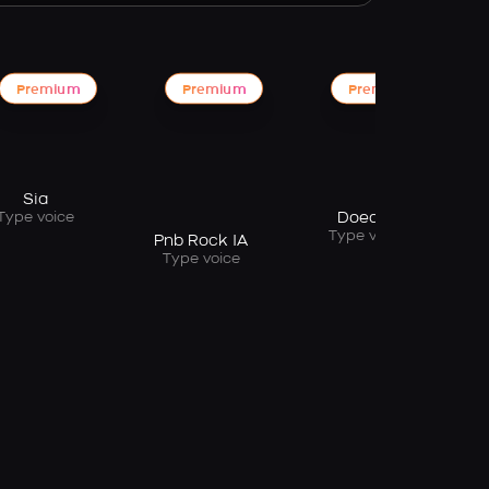
Premium
Premium
Premium
Sia
Type voice
Doechii
Type voice
Pnb Rock IA
Type voice