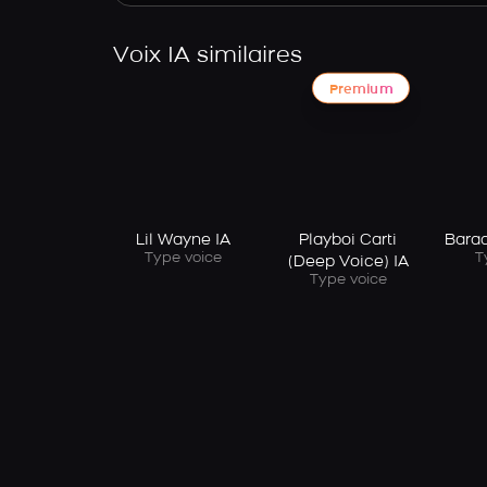
Voix IA similaires
Premium
Lil Wayne IA
Playboi Carti
Bara
Type voice
T
(Deep Voice) IA
Type voice