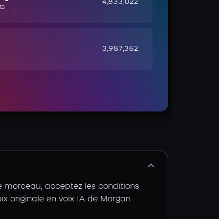
4,833,022
ts
e
3,987,362
e morceau, acceptez les conditions
voix originale en voix IA de Morgan