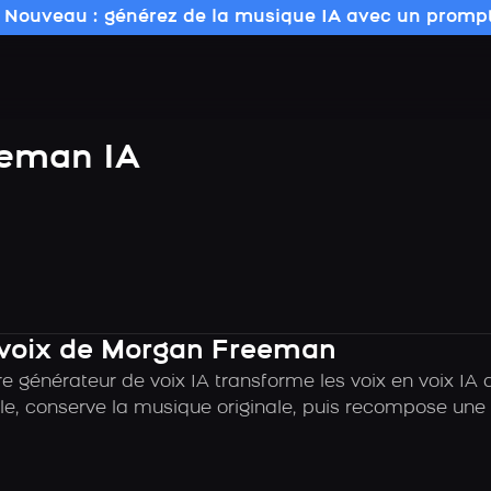
 Nouveau : générez de la musique IA avec un prompt
eman IA
a voix de Morgan Freeman
e générateur de voix IA transforme les voix en voix I
e, conserve la musique originale, puis recompose une c