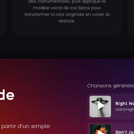
des instrumentales, puis applique le
modèle vocal de Ice Spice pour
transformer la voix originale en cover IA
réaliste.
Chansons générées
de
Right N
starrynig
partir d’un simple
Don't J