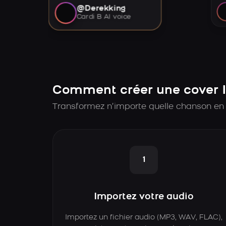
@Derekking
Cardi B AI voice
Comment créer une cover I
Transformez n’importe quelle chanson en 
1
Importez votre audio
Importez un fichier audio (MP3, WAV, FLAC),