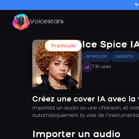
✨
Voicestars
Ice Spice I
Premium
american
celebrity
7.1k uses
Créez une cover IA avec la 
Importez un audio ou une chanson, et notre
automatiquement la voix de l’instrumental
Importer un audio