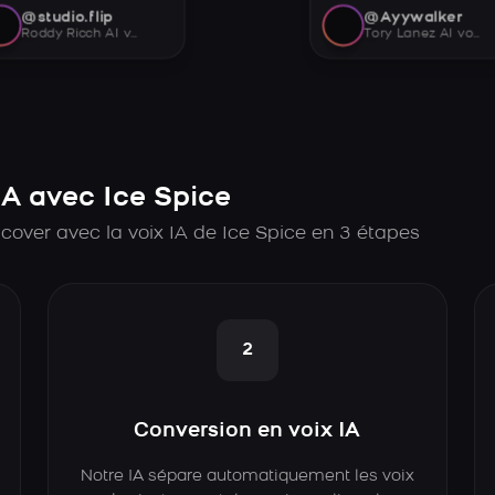
@studio.flip
@Ayywalker
Roddy Ricch AI voice
Tory Lanez AI voice
A avec Ice Spice
cover avec la voix IA de Ice Spice en 3 étapes
2
Conversion en voix IA
Notre IA sépare automatiquement les voix