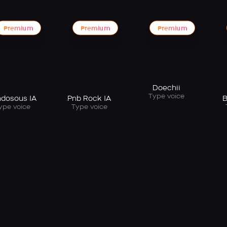
Premium
Premium
Premium
Doechii
Type voice
dosous IA
Pnb Rock IA
B
ype voice
Type voice