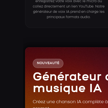
enregistrez votre voix avec le micro ou
collez directement un lien YouTube. Notre
générateur de voix IA prend en charge les
principaux formats audio.
NOUVEAUTÉ
Générateur 
musique IA
Créez une chanson IA complète à 