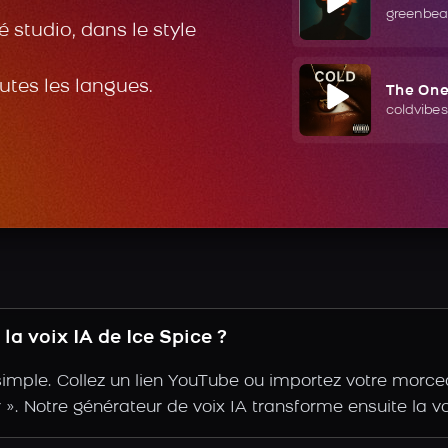
greenbea
 studio, dans le style
outes les langues.
The On
coldvibes
a voix IA de Ice Spice ?
simple. Collez un lien YouTube ou importez votre morce
ir ». Notre générateur de voix IA transforme ensuite la vo