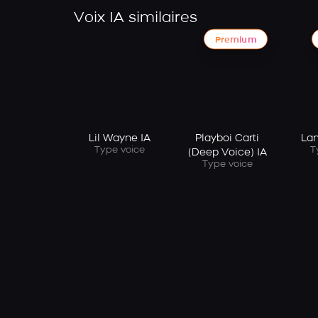
Voix IA similaires
Premium
Lil Wayne IA
Playboi Carti
Lan
Type voice
T
(Deep Voice) IA
Type voice