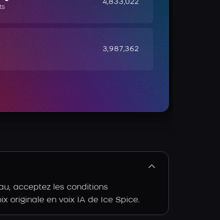
4,833,022
ts
e
3,987,362
au, acceptez les conditions
ix originale en voix IA de Ice Spice.