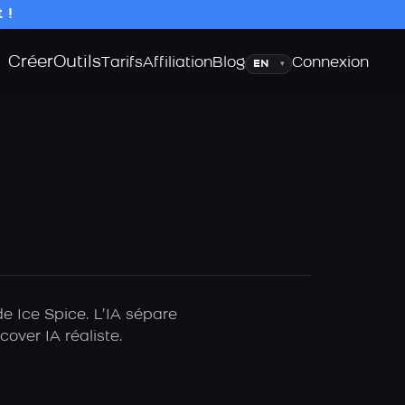
 !
Créer
Outils
Langue
Tarifs
Affiliation
Blog
Connexion
▾
de Ice Spice. L’IA sépare
over IA réaliste.