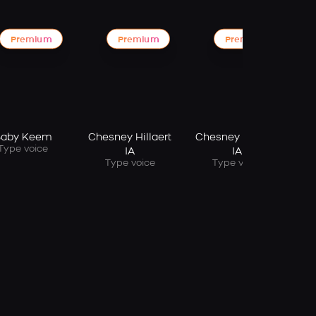
Premium
Premium
Premium
aby Keem
Chesney Hillaert
Chesney Hillaert
Type voice
IA
IA
Type voice
Type voice