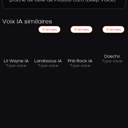
proche de celle de Playboi Carti (Deep Voice).
Voix IA similaires
Premium
Premium
Premium
Doechii
Lil Wayne IA
Landosous IA
Pnb Rock IA
Type voice
Type voice
Type voice
Type voice