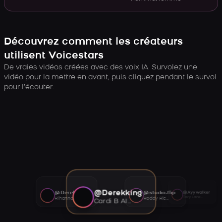
Découvrez comment les créateurs
utilisent Voicestars
De vraies vidéos créées avec des voix IA. Survolez une
vidéo pour la mettre en avant, puis cliquez pendant le survol
pour l’écouter.
@Derekking
@Derekking
@studio.flip
@Ayywalker
Tory Lanez AI voice
Rihanna AI voice
Roddy Ricch AI voice
Cardi B AI voice