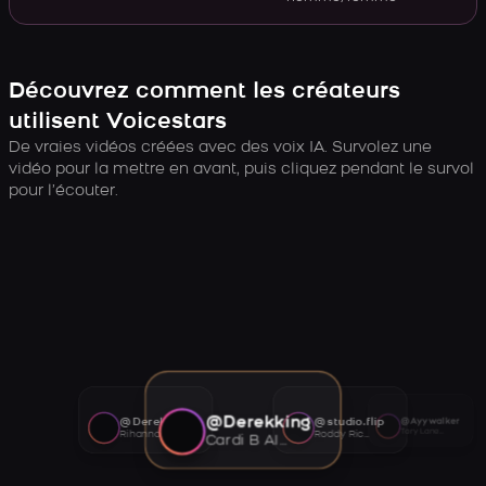
Découvrez comment les créateurs
utilisent Voicestars
De vraies vidéos créées avec des voix IA. Survolez une
vidéo pour la mettre en avant, puis cliquez pendant le survol
pour l’écouter.
@Derekking
@Derekking
@studio.flip
@Ayywalker
Tory Lanez AI voice
Rihanna AI voice
Roddy Ricch AI voice
Cardi B AI voice