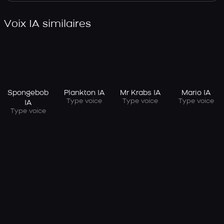
Voix IA similaires
Spongebob
Plankton IA
Mr Krabs IA
Mario IA
Type voice
Type voice
Type voice
IA
Type voice