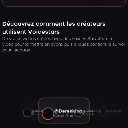
Découvrez comment les créateurs
utilisent Voicestars
De vraies vidéos créées avec des voix IA. Survolez une
vidéo pour la mettre en avant, puis cliquez pendant le survol
pour l’écouter.
@Derekking
@Derekking
@studio.flip
@Ayywalker
Tory Lanez AI voice
Rihanna AI voice
Roddy Ricch AI voice
Cardi B AI voice