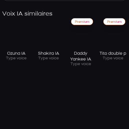
Voix IA similaires
Premium
Premium
Ozuna IA
Shakira IA
Daddy
Tito double p
Type voice
Type voice
Type voice
Yankee IA
Type voice