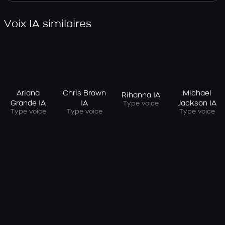
Voix IA similaires
Ariana
Chris Brown
Michael
Rihanna IA
Grande IA
IA
Jackson IA
Type voice
Type voice
Type voice
Type voice