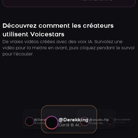
Découvrez comment les créateurs
utilisent Voicestars
De vraies vidéos créées avec des voix IA. Survolez une
vidéo pour la mettre en avant, puis cliquez pendant le survol
pour l’écouter.
@Derekking
@Derekking
@studio.flip
@Ayywalker
Tory Lanez AI voice
Rihanna AI voice
Roddy Ricch AI voice
Cardi B AI voice