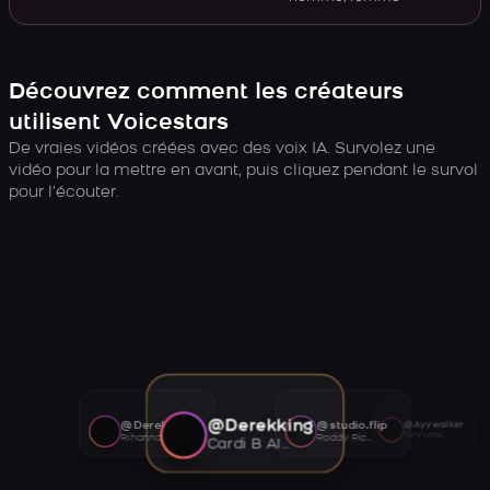
Découvrez comment les créateurs
utilisent Voicestars
De vraies vidéos créées avec des voix IA. Survolez une
vidéo pour la mettre en avant, puis cliquez pendant le survol
pour l’écouter.
@Derekking
@Derekking
@studio.flip
@Ayywalker
Tory Lanez AI voice
Rihanna AI voice
Roddy Ricch AI voice
Cardi B AI voice