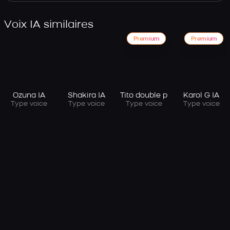
Voix IA similaires
Premium
Premium
Ozuna IA
Shakira IA
Tito double p
Karol G IA
Type voice
Type voice
Type voice
Type voice