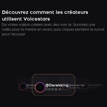
Découvrez comment les créateurs
utilisent Voicestars
De vraies vidéos créées avec des voix IA. Survolez une
vidéo pour la mettre en avant, puis cliquez pendant le survol
pour l’écouter.
@Derekking
@Derekking
@studio.flip
@Ayywalker
Tory Lanez AI voice
Rihanna AI voice
Roddy Ricch AI voice
Cardi B AI voice