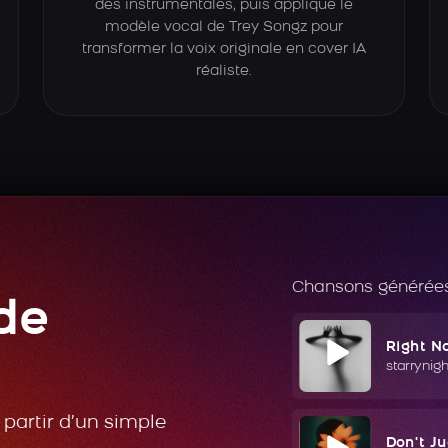
des instrumentales, puis applique le
modèle vocal de Trey Songz pour
transformer la voix originale en cover IA
réaliste.
Chansons générées
de
Right N
starrynig
partir d’un simple
Don't J