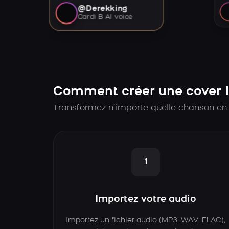
@Derekking
Cardi B AI voice
Comment créer une cover I
Transformez n’importe quelle chanson en 
1
Importez votre audio
Importez un fichier audio (MP3, WAV, FLAC),