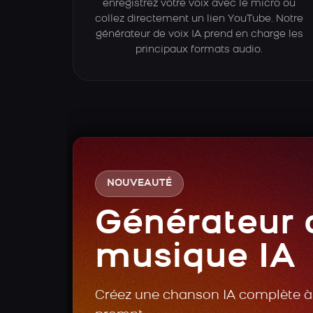
enregistrez votre voix avec le micro ou
collez directement un lien YouTube. Notre
générateur de voix IA prend en charge les
principaux formats audio.
NOUVEAUTÉ
Générateur 
musique IA
Créez une chanson IA complète à 