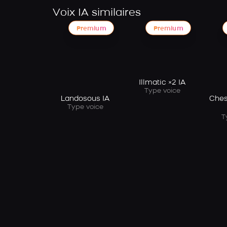
Voix IA similaires
Premium
Premium
Illmatic ×2 IA
Type voice
Landosous IA
Ches
Type voice
T