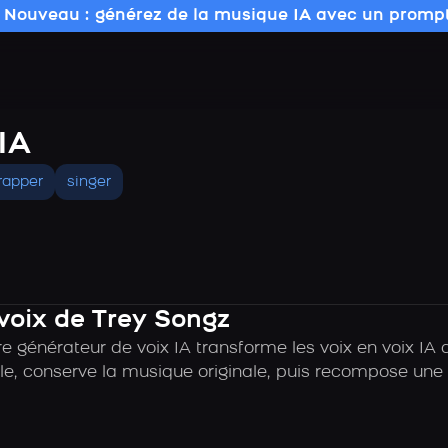
 Nouveau : générez de la musique IA avec un prompt
IA
rapper
singer
 voix de Trey Songz
e générateur de voix IA transforme les voix en voix IA 
e, conserve la musique originale, puis recompose une c