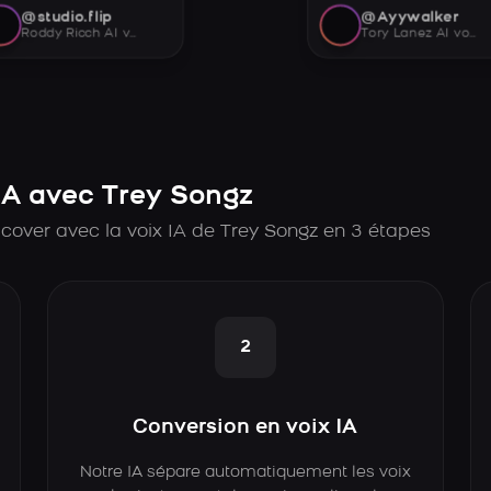
@studio.flip
@Ayywalker
Roddy Ricch AI voice
Tory Lanez AI voice
A avec Trey Songz
cover avec la voix IA de Trey Songz en 3 étapes
2
Conversion en voix IA
Notre IA sépare automatiquement les voix