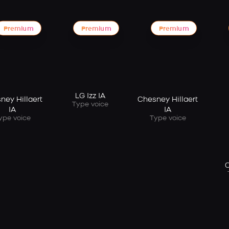
Premium
Premium
Premium
LG Izz IA
ney Hillaert
Chesney Hillaert
Type voice
IA
IA
ype voice
Type voice
C