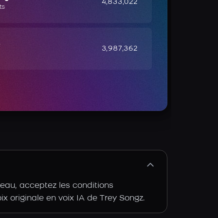
4,833,022
ts
e
3,987,362
eau, acceptez les conditions
oix originale en voix IA de Trey Songz.