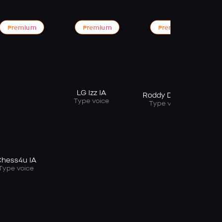
Premium
Premium
Premium
LG Izz IA
Roddy Doc IA
Type voice
Type voice
hess4u IA
Type voice