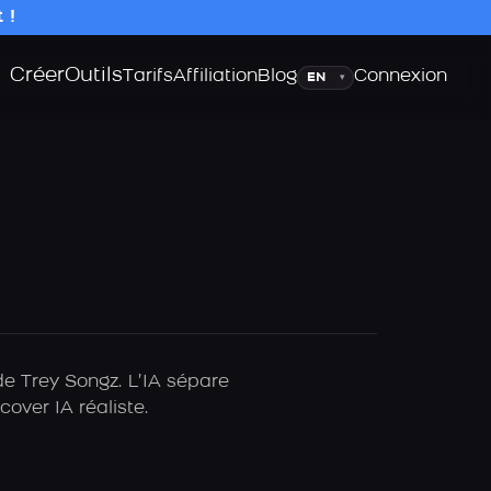
 !
Créer
Outils
Langue
Tarifs
Affiliation
Blog
Connexion
▾
de Trey Songz. L’IA sépare
over IA réaliste.