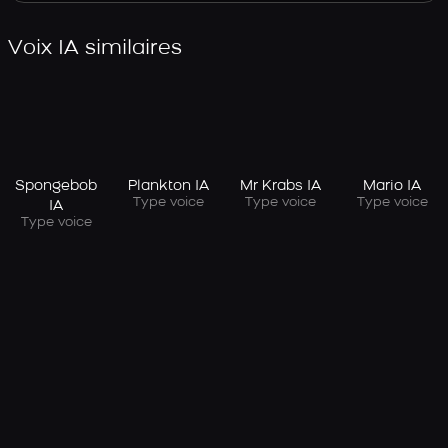
Voix IA similaires
Spongebob
Plankton IA
Mr Krabs IA
Mario IA
Type voice
Type voice
Type voice
IA
Type voice