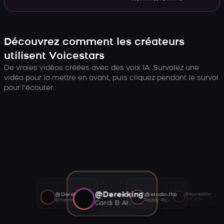
Découvrez comment les créateurs
utilisent Voicestars
De vraies vidéos créées avec des voix IA. Survolez une
vidéo pour la mettre en avant, puis cliquez pendant le survol
pour l’écouter.
@Derekking
@Derekking
@studio.flip
@Ayywalker
Tory Lanez AI voice
Rihanna AI voice
Roddy Ricch AI voice
Cardi B AI voice