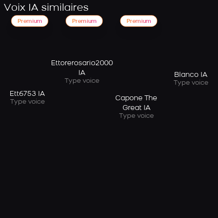
Voix IA similaires
Premium
Premium
Premium
Ettorerosario2000
IA
Blanco IA
Type voice
Type voice
Ett6753 IA
Capone The
Type voice
Great IA
Type voice