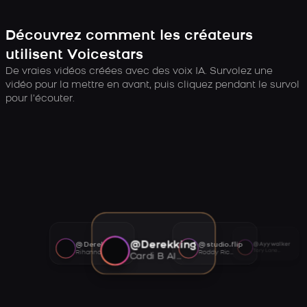
Découvrez comment les créateurs
utilisent Voicestars
De vraies vidéos créées avec des voix IA. Survolez une
vidéo pour la mettre en avant, puis cliquez pendant le survol
pour l’écouter.
@Derekking
@Derekking
@studio.flip
@Ayywalker
Tory Lanez AI voice
Rihanna AI voice
Roddy Ricch AI voice
Cardi B AI voice