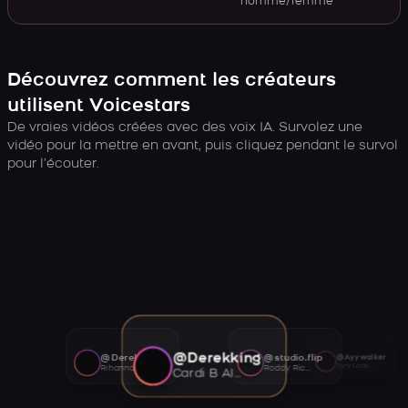
homme/femme
Découvrez comment les créateurs
utilisent Voicestars
De vraies vidéos créées avec des voix IA. Survolez une
vidéo pour la mettre en avant, puis cliquez pendant le survol
pour l’écouter.
@Derekking
@Derekking
@studio.flip
@Ayywalker
Tory Lanez AI voice
Rihanna AI voice
Roddy Ricch AI voice
Cardi B AI voice