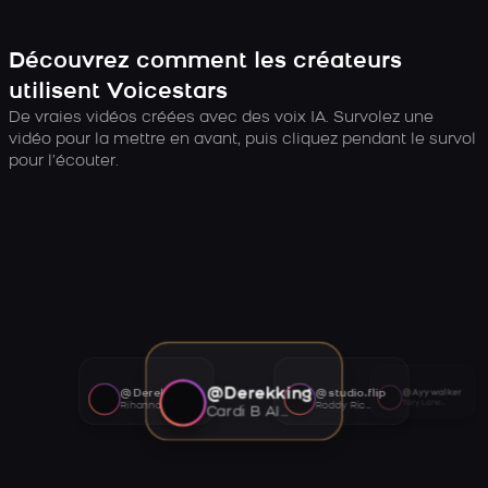
Découvrez comment les créateurs
utilisent Voicestars
De vraies vidéos créées avec des voix IA. Survolez une
vidéo pour la mettre en avant, puis cliquez pendant le survol
pour l’écouter.
@Derekking
@Derekking
@studio.flip
@Ayywalker
Tory Lanez AI voice
Rihanna AI voice
Roddy Ricch AI voice
Cardi B AI voice