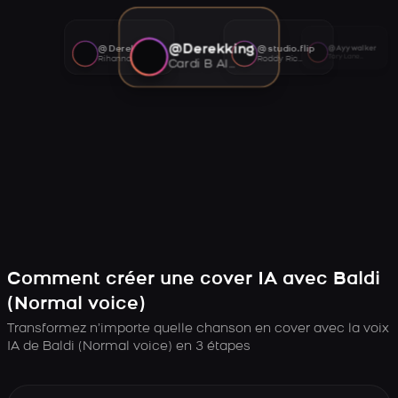
@Derekking
@Derekking
@studio.flip
@Ayywalker
Tory Lanez AI voice
Rihanna AI voice
Roddy Ricch AI voice
Cardi B AI voice
Comment créer une cover IA avec Baldi
(Normal voice)
Transformez n’importe quelle chanson en cover avec la voix
IA de Baldi (Normal voice) en 3 étapes