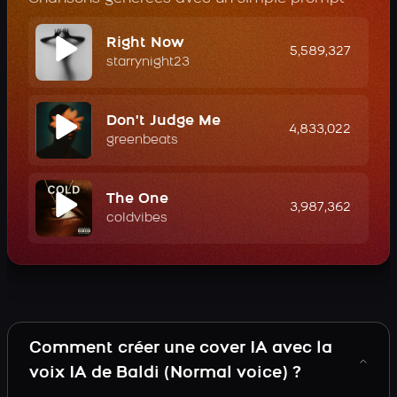
Right Now
5,589,327
starrynight23
Don't Judge Me
4,833,022
greenbeats
The One
3,987,362
coldvibes
Comment créer une cover IA avec la
voix IA de Baldi (Normal voice) ?