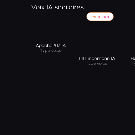
Voix IA similaires
Premium
Apache207 IA
Type voice
Till Lindemann IA
B
Type voice
T