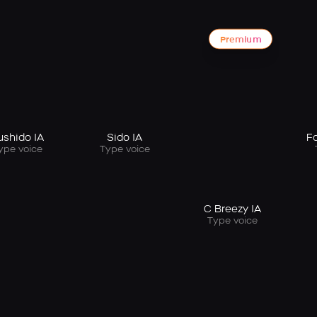
Premium
ushido IA
Sido IA
Fa
ype voice
Type voice
C Breezy IA
Type voice