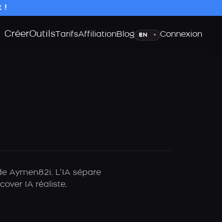
 !
Créer
Outils
Langue
Tarifs
Affiliation
Blog
Connexion
▾
 de Aymen82i. L’IA sépare
over IA réaliste.