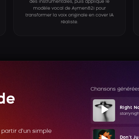
des instrumentales, puis applique le
modèle vocal de Aymen82i pour
transformer la voix originale en cover IA
réaliste.
Chansons générées
de
Right N
starrynig
partir d’un simple
Don't J