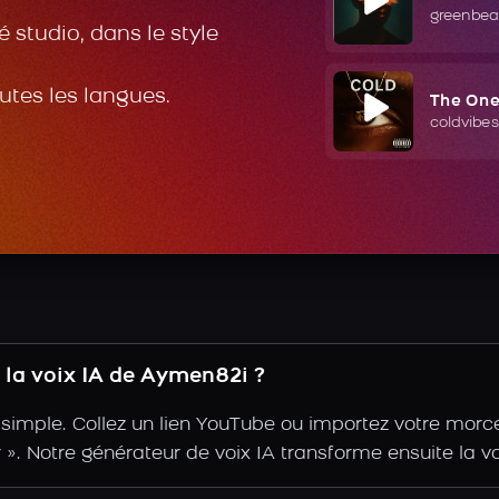
greenbea
 studio, dans le style
outes les langues.
The On
coldvibes
la voix IA de Aymen82i ?
simple. Collez un lien YouTube ou importez votre morc
tir ». Notre générateur de voix IA transforme ensuite la 