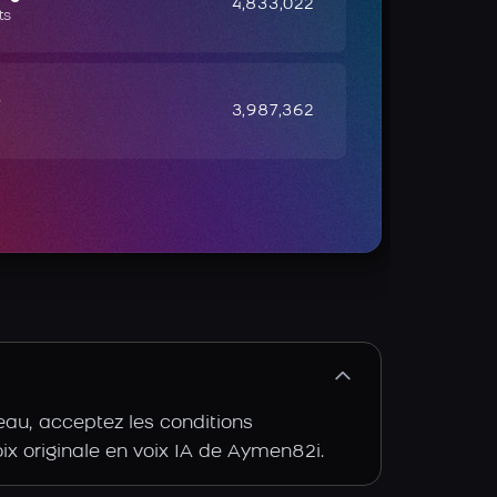
4,833,022
ts
e
3,987,362
eau, acceptez les conditions
voix originale en voix IA de Aymen82i.