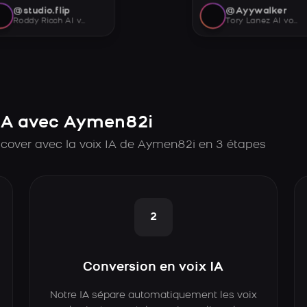
@studio.flip
@Ayywalker
Roddy Ricch AI voice
Tory Lanez AI voice
IA avec Aymen82i
 cover avec la voix IA de Aymen82i en 3 étapes
2
Conversion en voix IA
Notre IA sépare automatiquement les voix