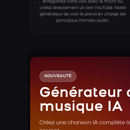
enregistrez votre voix avec le micro ou
collez directement un lien YouTube. Notre
générateur de voix IA prend en charge les
principaux formats audio.
NOUVEAUTÉ
Générateur 
musique IA
Créez une chanson IA complète à 