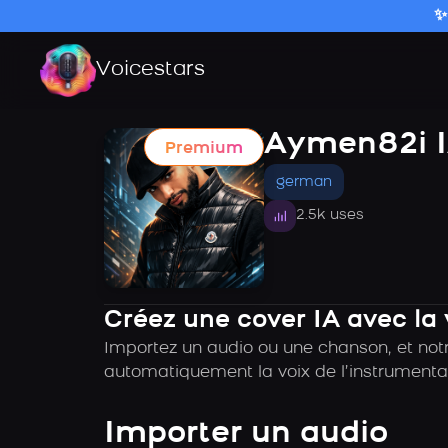
✨
Voicestars
Aymen82i 
Premium
german
2.5k uses
Créez une cover IA avec la
Importez un audio ou une chanson, et notr
automatiquement la voix de l’instrumental
Importer un audio