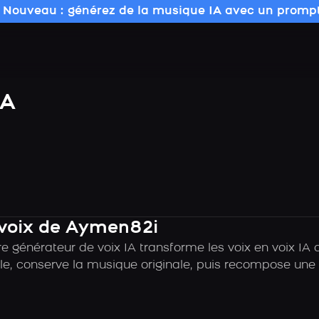
 Nouveau : générez de la musique IA avec un prompt
IA
 voix de Aymen82i
e générateur de voix IA transforme les voix en voix IA
e, conserve la musique originale, puis recompose une c