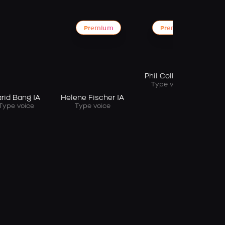
Premium
Premium
Phil Collins IA
Type voice
rid Bang IA
Helene Fischer IA
Type voice
Type voice