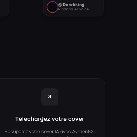
@Derekking
Rihanna AI voice
3
Téléchargez votre cover
Récupérez votre cover IA avec Aymen82i