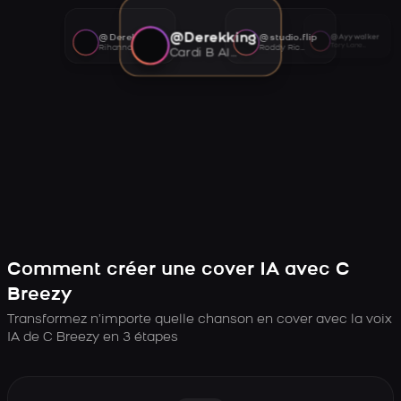
@Derekking
@Derekking
@studio.flip
@Ayywalker
Tory Lanez AI voice
Rihanna AI voice
Roddy Ricch AI voice
Cardi B AI voice
Comment créer une cover IA avec C
Breezy
Transformez n’importe quelle chanson en cover avec la voix
IA de C Breezy en 3 étapes