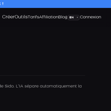
 !
Créer
Outils
Langue
Tarifs
Affiliation
Blog
Connexion
▾
 de Sido. L’IA sépare automatiquement la