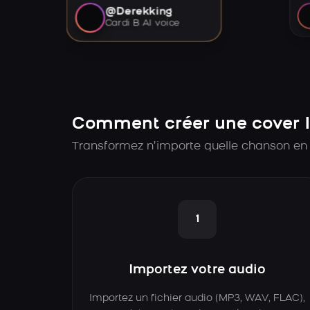
@Derekking
Cardi B AI voice
Comment créer une cover I
Transformez n’importe quelle chanson en 
1
Importez votre audio
Importez un fichier audio (MP3, WAV, FLAC),