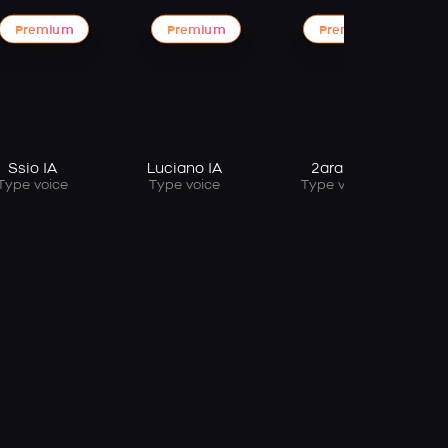
Premium
Premium
Premium
Ssio IA
Luciano IA
2ara IA
Type voice
Type voice
Type voice