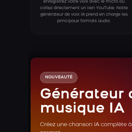
enregistrez votre voix avec le micro ou
collez directement un lien YouTube. Notre
générateur de voix IA prend en charge les
principaux formats audio.
NOUVEAUTÉ
Générateur 
musique IA
Créez une chanson IA complète à 