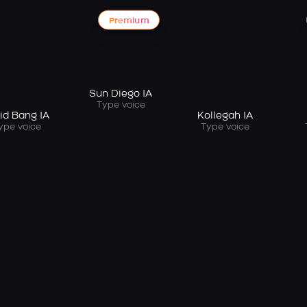
Premium
Sun Diego IA
Type voice
id Bang IA
Kollegah IA
ype voice
Type voice