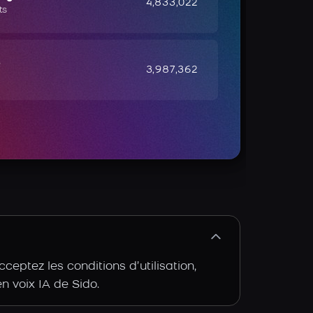
4,833,022
ts
e
3,987,362
eptez les conditions d’utilisation,
en voix IA de Sido.