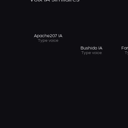
Voix IA similaires
Apache207 IA
Type voice
Bushido IA
Far
Type voice
T