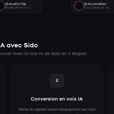
@studio.flip
@Ayywalker
Roddy Ricch AI voice
Tory Lanez AI voice
A avec Sido
cover avec la voix IA de Sido en 3 étapes
2
Conversion en voix IA
Notre IA sépare automatiquement les voix