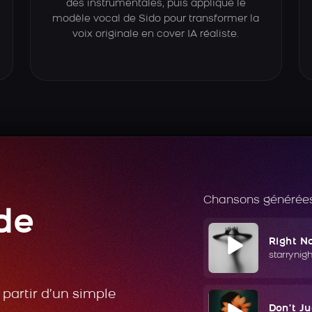
des instrumentales, puis applique le
modèle vocal de Sido pour transformer la
voix originale en cover IA réaliste.
Chansons générées
de
Right N
starrynig
partir d’un simple
Don't J