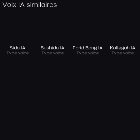
Voix IA similaires
Sido IA
Bushido IA
Farid Bang IA
Kollegah IA
Type voice
Type voice
Type voice
Type voice