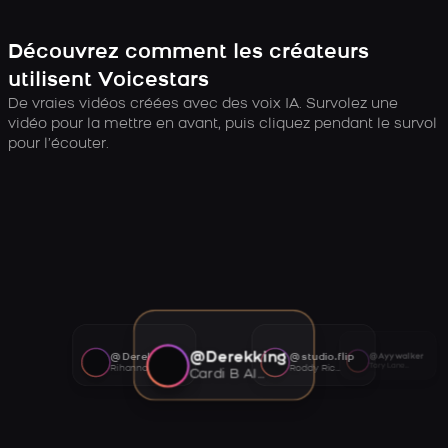
Découvrez comment les créateurs
utilisent Voicestars
De vraies vidéos créées avec des voix IA. Survolez une
vidéo pour la mettre en avant, puis cliquez pendant le survol
pour l’écouter.
@Derekking
@Derekking
@studio.flip
@Ayywalker
Tory Lanez AI voice
Rihanna AI voice
Roddy Ricch AI voice
Cardi B AI voice