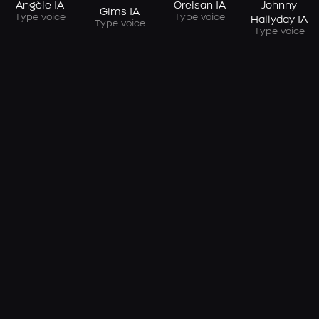
Angèle IA
Orelsan IA
Johnny
Gims IA
Type voice
Type voice
Hallyday IA
Type voice
Type voice