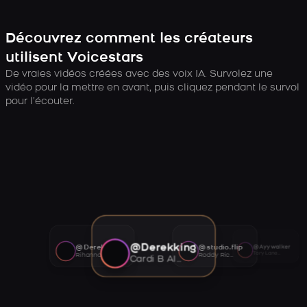
Découvrez comment les créateurs
utilisent Voicestars
De vraies vidéos créées avec des voix IA. Survolez une
vidéo pour la mettre en avant, puis cliquez pendant le survol
pour l’écouter.
@Derekking
@Derekking
@studio.flip
@Ayywalker
Tory Lanez AI voice
Rihanna AI voice
Roddy Ricch AI voice
Cardi B AI voice