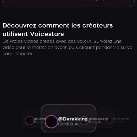
Découvrez comment les créateurs
utilisent Voicestars
De vraies vidéos créées avec des voix IA. Survolez une
vidéo pour la mettre en avant, puis cliquez pendant le survol
pour l’écouter.
@Derekking
@Derekking
@studio.flip
@Ayywalker
Tory Lanez AI voice
Rihanna AI voice
Roddy Ricch AI voice
Cardi B AI voice