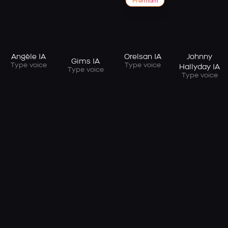
Premium
Angèle IA
Orelsan IA
Johnny
Gims IA
Type voice
Type voice
Hallyday IA
Type voice
Type voice