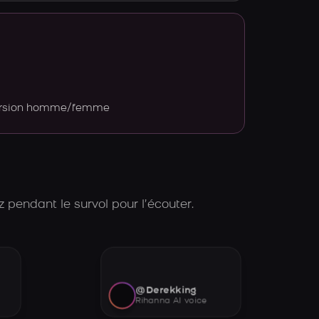
version homme/femme
 pendant le survol pour l’écouter.
@Derekking
Rihanna AI voice