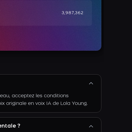
e
3,987,362
eau, acceptez les conditions
oix originale en voix IA de Lola Young.
entale ?