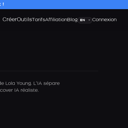
 !
Créer
Outils
Langue
Tarifs
Affiliation
Blog
Connexion
▾
de Lola Young. L’IA sépare
over IA réaliste.