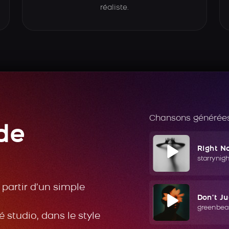
réaliste.
Chansons générées
de
Right N
starrynig
partir d’un simple
Don't J
greenbea
 studio, dans le style