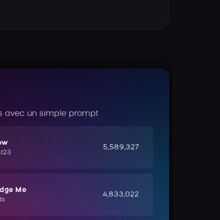
 avec un simple prompt
ow
5,589,327
ht23
udge Me
4,833,022
ts