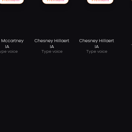
Premium
Premium
Premium
l Mccartney
Chesney Hillaert
Chesney Hillaert
IA
IA
IA
ype voice
Type voice
Type voice