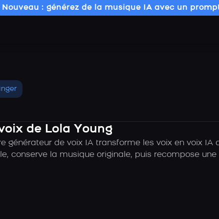
 Nouveau : générez de la musique IA avec un prompt
inger
 voix de Lola Young
e générateur de voix IA transforme les voix en voix IA 
e, conserve la musique originale, puis recompose une c