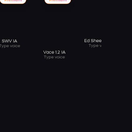
Premium
Premium
Ed Sheeran IA
SWV IA
Type voice
Type voice
Vace 1.2 IA
Type voice