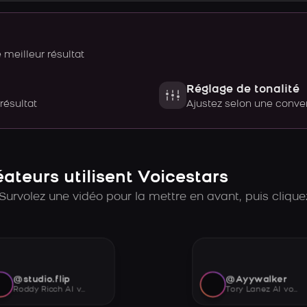
meilleur résultat
Réglage de tonalité
 résultat
Ajustez selon une con
teurs utilisent Voicestars
Survolez une vidéo pour la mettre en avant, puis cliquez
@studio.flip
@Ayywalker
Roddy Ricch AI voice
Tory Lanez AI voice