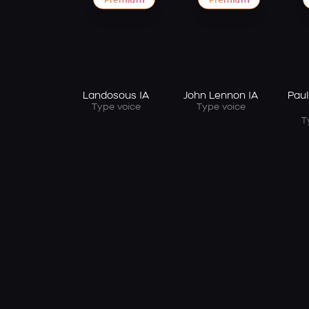
Premium
Premium
Landosous IA
John Lennon IA
Pau
Type voice
Type voice
T