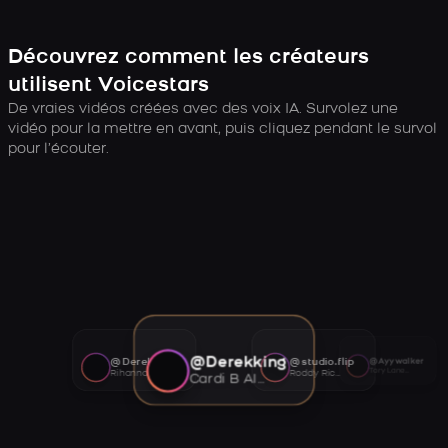
Découvrez comment les créateurs
utilisent Voicestars
De vraies vidéos créées avec des voix IA. Survolez une
vidéo pour la mettre en avant, puis cliquez pendant le survol
pour l’écouter.
@Derekking
@Derekking
@studio.flip
@Ayywalker
Tory Lanez AI voice
Rihanna AI voice
Roddy Ricch AI voice
Cardi B AI voice