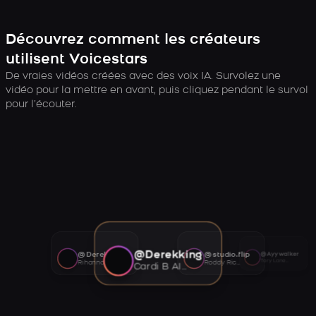
Découvrez comment les créateurs
utilisent Voicestars
De vraies vidéos créées avec des voix IA. Survolez une
vidéo pour la mettre en avant, puis cliquez pendant le survol
pour l’écouter.
@Derekking
@Derekking
@studio.flip
@Ayywalker
Tory Lanez AI voice
Rihanna AI voice
Roddy Ricch AI voice
Cardi B AI voice