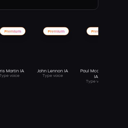
Premium
Premium
Premium
ris Martin IA
John Lennon IA
Paul Mccartney
Type voice
Type voice
IA
Type voice