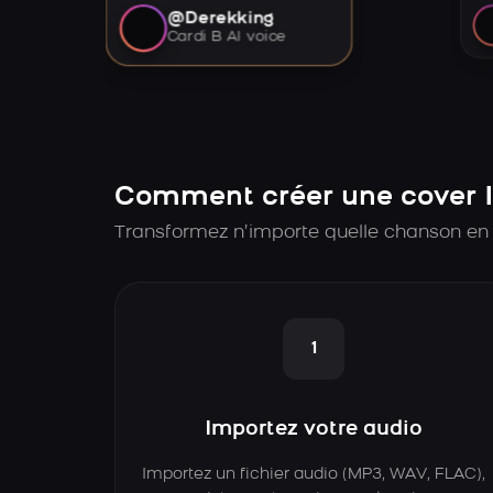
@Derekking
Cardi B AI voice
Comment créer une cover I
Transformez n’importe quelle chanson en 
1
Importez votre audio
Importez un fichier audio (MP3, WAV, FLAC),