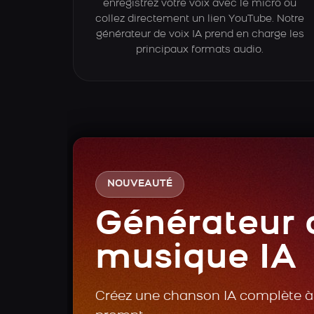
enregistrez votre voix avec le micro ou
collez directement un lien YouTube. Notre
générateur de voix IA prend en charge les
principaux formats audio.
NOUVEAUTÉ
Générateur 
musique IA
Créez une chanson IA complète à 