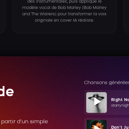
des instrumentales, puis applique le
modèle vocal de Bob Marley (Bob Marley
and The Wailers) pour transformer la voix
originale en cover IA réaliste.
Chansons générées
de
Right N
starrynig
partir d’un simple
Don't J