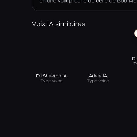
en une voix proche de celle de Bob Mar
Voix IA similaires
Du
T
Ed Sheeran IA
Adele IA
Type voice
Type voice