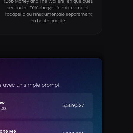
(Bob Marley and The Wailers) en quelques
secondes. Téléchargez le mix complet,
l’acapella ou l’instrumentale séparément
en haute qualité.
 avec un simple prompt
ow
5,589,327
ht23
udge Me