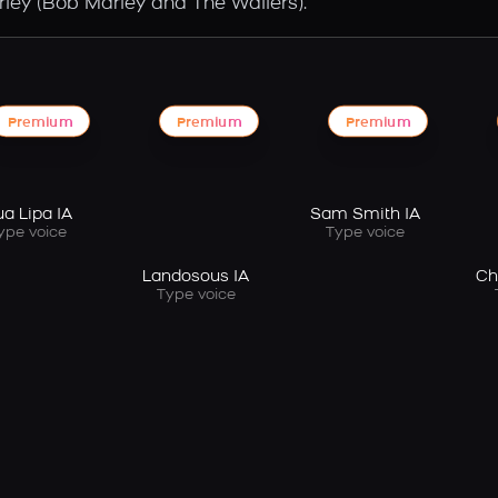
ley (Bob Marley and The Wailers).
Premium
Premium
Premium
Sam Smith IA
a Lipa IA
Type voice
ype voice
Landosous IA
Ch
Type voice