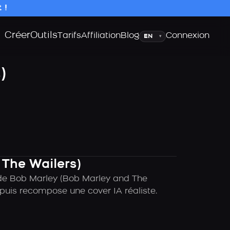
 !
Créer
Outils
Langue
Tarifs
Affiliation
Blog
Connexion
▾
)
 The Wailers)
A de Bob Marley (Bob Marley and The
 puis recompose une cover IA réaliste.