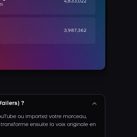
4,833,022
ts
e
3,987,362
ailers) ?
YouTube ou importez votre morceau,
 transforme ensuite la voix originale en