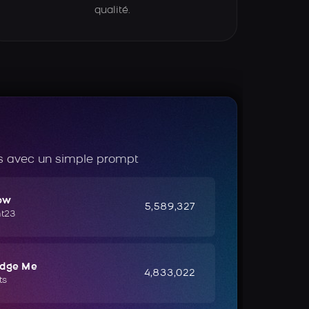
qualité.
 avec un simple prompt
ow
5,589,327
ht23
udge Me
4,833,022
ts