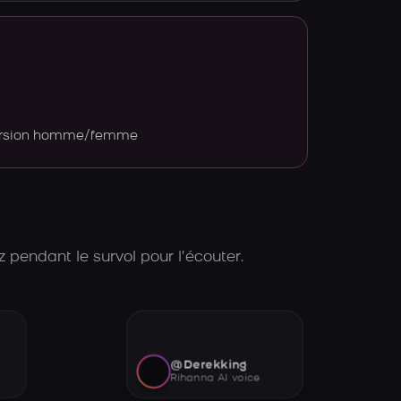
version homme/femme
 pendant le survol pour l’écouter.
@Derekking
Rihanna AI voice