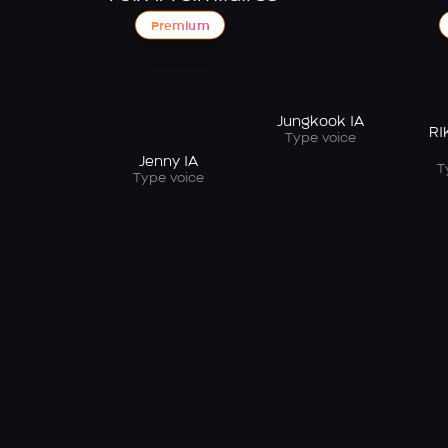
Premium
Jungkook IA
RI
Type voice
Jenny IA
T
Type voice