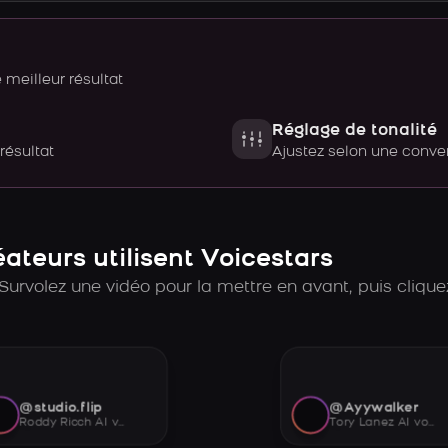
meilleur résultat
Réglage de tonalité
 résultat
Ajustez selon une con
teurs utilisent Voicestars
Survolez une vidéo pour la mettre en avant, puis cliquez
@studio.flip
@Ayywalker
Roddy Ricch AI voice
Tory Lanez AI voice