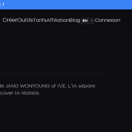
 !
Créer
Outils
Langue
Tarifs
Affiliation
Blog
Connexion
▾
IA de JANG WONYOUNG of IVE. L’IA sépare
over IA réaliste.