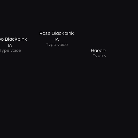
Rose Blackpink
oo Blackpink
IA
Type voice
IA
Type voice
Haechan IA
Type voice