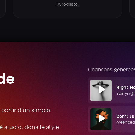
IA réaliste.
Chansons générées
de
Right N
starrynig
partir d’un simple
Don't J
greenbea
 studio, dans le style