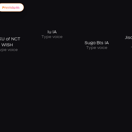
Premium
Iu IA
Type voice
Jis
KU of NCT
Suga Bts IA
WISH
Type voice
ype voice