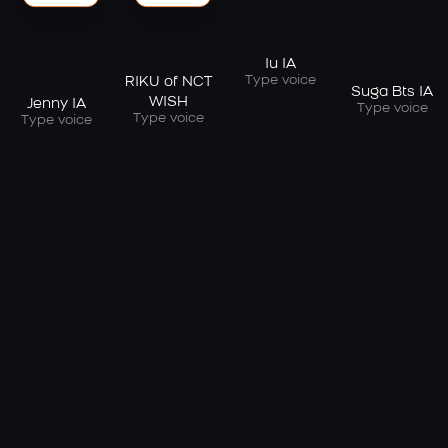
Iu IA
Type voice
RIKU of NCT
Suga Bts IA
WISH
Jenny IA
Type voice
Type voice
Type voice