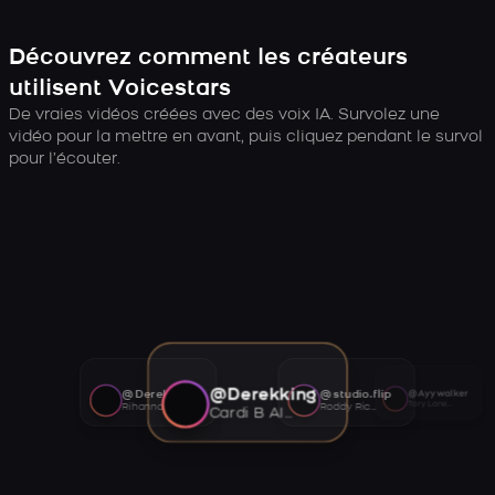
Découvrez comment les créateurs
utilisent Voicestars
De vraies vidéos créées avec des voix IA. Survolez une
vidéo pour la mettre en avant, puis cliquez pendant le survol
pour l’écouter.
@Derekking
@Derekking
@studio.flip
@Ayywalker
Tory Lanez AI voice
Rihanna AI voice
Roddy Ricch AI voice
Cardi B AI voice