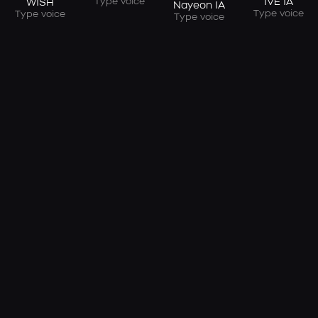
Type voice
IVE IA
WISH
Nayeon IA
Type voice
Type voice
Type voice