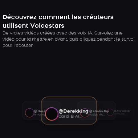
Découvrez comment les créateurs
utilisent Voicestars
De vraies vidéos créées avec des voix IA. Survolez une
vidéo pour la mettre en avant, puis cliquez pendant le survol
pour l’écouter.
@Derekking
@Derekking
@studio.flip
@Ayywalker
Tory Lanez AI voice
Rihanna AI voice
Roddy Ricch AI voice
Cardi B AI voice