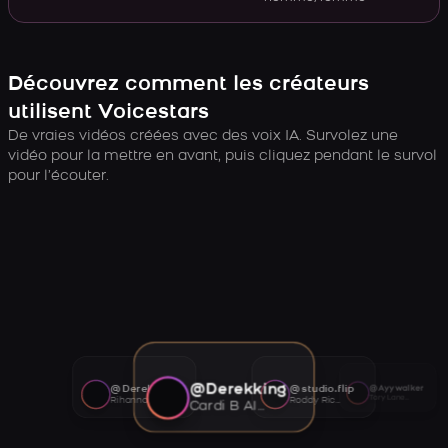
Découvrez comment les créateurs
utilisent Voicestars
De vraies vidéos créées avec des voix IA. Survolez une
vidéo pour la mettre en avant, puis cliquez pendant le survol
pour l’écouter.
@Derekking
@Derekking
@studio.flip
@Ayywalker
Tory Lanez AI voice
Rihanna AI voice
Roddy Ricch AI voice
Cardi B AI voice